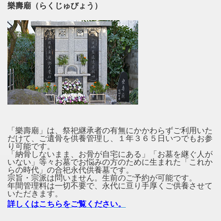
樂壽廟（らくじゅびょう）
「樂壽廟」は、祭祀継承者の有無にかかわらずご利用いた
だけて、ご遺骨を供養管理し、１年３６５日いつでもお参
り可能です。
「納骨しないまま、お骨が自宅にある」「お墓を継ぐ人が
いない」等々お墓でお悩みの方のために生まれた「これか
らの時代」の合祀永代供養墓です。
宗旨・宗派は問いません。生前のご予約が可能です。
年間管理料は一切不要で、永代に亘り手厚くご供養させて
いただきます。
詳しくはこちらをご覧ください。