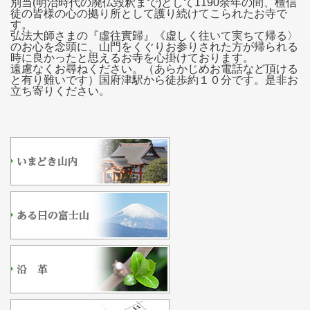
別当(明治時代の廃仏毀釈まで)として1190余年の間、檀信
徒の皆様の心の拠り所として護り続けてこられたお寺で
す。
弘法大師さまの『虛往實歸』《虚しく往いて実ちて帰る〉
のお心を念頭に、山門をくぐりお参りされた方が帰られる
時に良かったと思えるお寺を心掛けております。
遠慮なくお尋ねください。（あらかじめお電話など頂ける
と有り難いです）国府津駅から徒歩約１０分です。是非お
立ち寄りください。