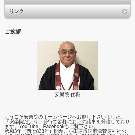
リンク
ご挨拶
安樂院 住職
ようこそ安楽院のホームページへお越し下さいました。
「安楽院だより」発行で皆様にお寺の諸事を発信しており
ます。YouTube、Facebookもご覧下さい。
承和3年（西暦833年）開創。小田原市国府津菅原神社の