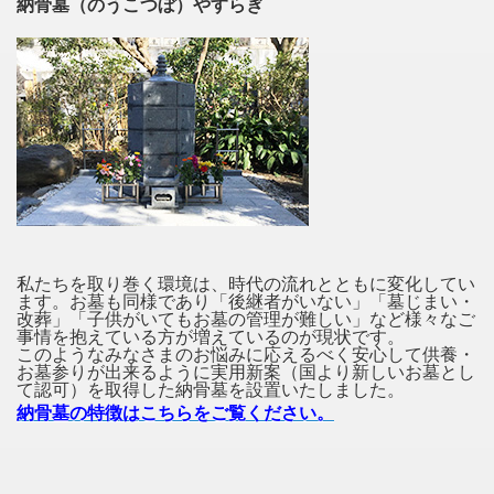
納骨墓（のうこつぼ）やすらぎ
私たちを取り巻く環境は、時代の流れとともに変化してい
ます。お墓も同様であり「後継者がいない」「墓じまい・
改葬」「子供がいてもお墓の管理が難しい」など様々なご
事情を抱えている方が増えているのが現状です。
このようなみなさまのお悩みに応えるべく安心して供養・
お墓参りが出来るように実用新案（国より新しいお墓とし
て認可）を取得した納骨墓を設置いたしました。
納骨墓の特徴はこちらをご覧ください。